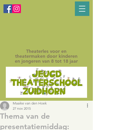
Theaterles voor en
theatermaken door kinderen
en jongeren van 8 tot 18 jaar
Maaike van den Hoek
27 nov 2015
Thema van de
presentatiemiddag: