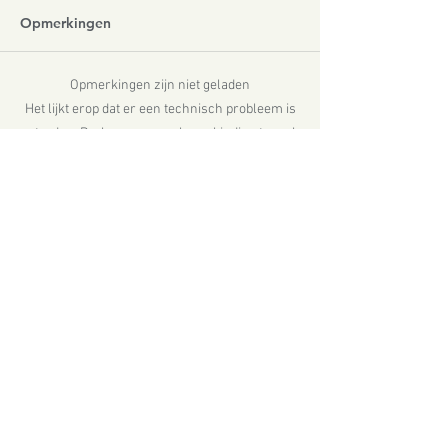
Opmerkingen
Opmerkingen zijn niet geladen
Het lijkt erop dat er een technisch probleem is
opgetreden. Probeer nogmaals verbinding te maken
of de pagina te vernieuwen.
Vernieuwen
Zoeken op tags
Er zijn nog geen tags.
Volg ons