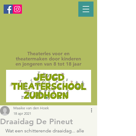
Theaterles voor en
theatermaken door kinderen
en jongeren van 8 tot 18 jaar
Maaike van den Hoek
18 apr 2021
Draaidag De Pineut
Wat een schitterende draaidag... alle 